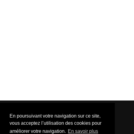
En poursuivant votre navigation sur ce site,
vous acceptez l’utilisation des cookies pour
améliorer votre navigation.
En savoir plus
Template Created By :
ThemeXpose
| Distributed By