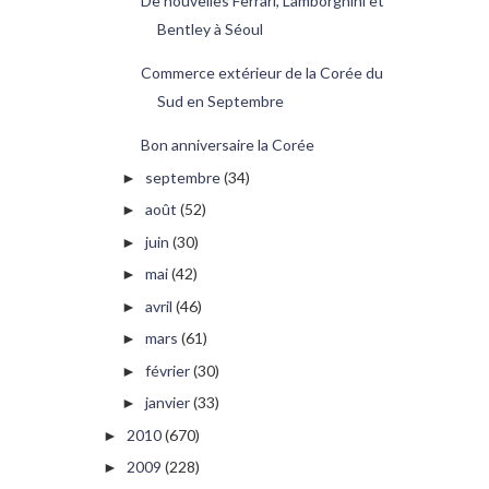
De nouvelles Ferrari, Lamborghini et
Bentley à Séoul
Commerce extérieur de la Corée du
Sud en Septembre
Bon anniversaire la Corée
septembre
(34)
►
août
(52)
►
juin
(30)
►
mai
(42)
►
avril
(46)
►
mars
(61)
►
février
(30)
►
janvier
(33)
►
2010
(670)
►
2009
(228)
►