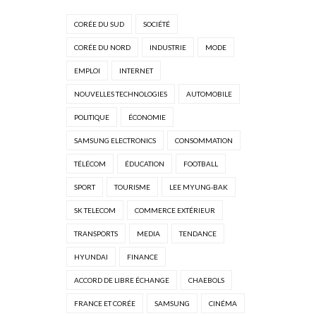
CORÉE DU SUD
SOCIÉTÉ
CORÉE DU NORD
INDUSTRIE
MODE
EMPLOI
INTERNET
NOUVELLES TECHNOLOGIES
AUTOMOBILE
POLITIQUE
ÉCONOMIE
SAMSUNG ELECTRONICS
CONSOMMATION
TÉLÉCOM
ÉDUCATION
FOOTBALL
SPORT
TOURISME
LEE MYUNG-BAK
SK TELECOM
COMMERCE EXTÉRIEUR
TRANSPORTS
MEDIA
TENDANCE
HYUNDAI
FINANCE
ACCORD DE LIBRE ÉCHANGE
CHAEBOLS
FRANCE ET CORÉE
SAMSUNG
CINÉMA