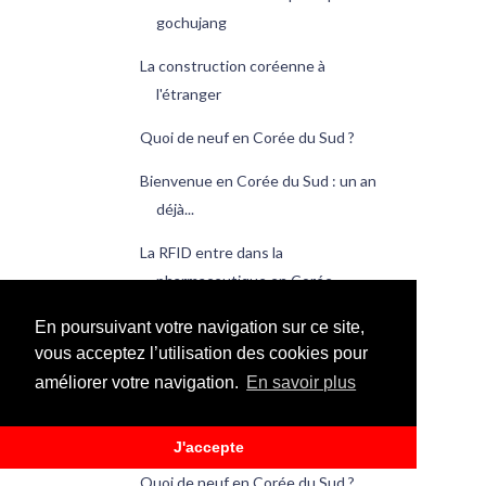
gochujang
La construction coréenne à
l'étranger
Quoi de neuf en Corée du Sud ?
Bienvenue en Corée du Sud : un an
déjà...
La RFID entre dans la
pharmaceutique en Corée
La Corée, un pays d'endettés
En poursuivant votre navigation sur ce site,
vous acceptez l’utilisation des cookies pour
Les diplômés avec mention
améliorer votre navigation.
En savoir plus
viennent du « SKY »
Les taxis coréens surveillés de près
J'accepte
Quoi de neuf en Corée du Sud ?