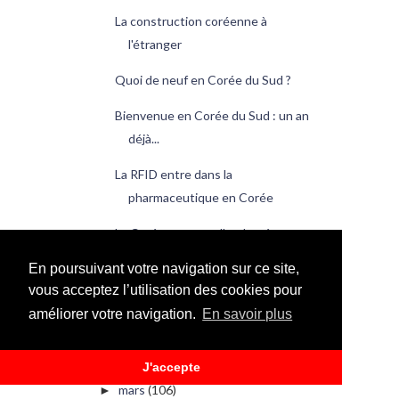
La construction coréenne à
l'étranger
Quoi de neuf en Corée du Sud ?
Bienvenue en Corée du Sud : un an
déjà...
La RFID entre dans la
pharmaceutique en Corée
La Corée, un pays d'endettés
Les diplômés avec mention
En poursuivant votre navigation sur ce site,
vous acceptez l’utilisation des cookies pour
viennent du « SKY »
améliorer votre navigation.
En savoir plus
Les taxis coréens surveillés de près
Quoi de neuf en Corée du Sud ?
J'accepte
mars
(106)
►